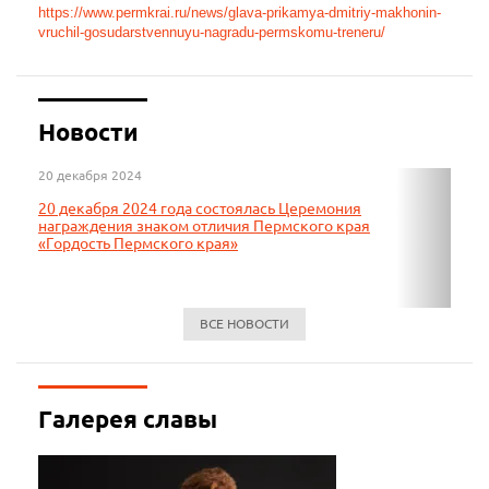
https://www.permkrai.ru/news/glava-prikamya-dmitriy-makhonin-
vruchil-gosudarstvennuyu-nagradu-permskomu-treneru/
Новости
20 декабря 2024
06 де
20 декабря 2024 года состоялась Церемония
В де
награждения знаком отличия Пермского края
школ
«Гордость Пермского края»
Перм
ВСЕ НОВОСТИ
Галерея славы