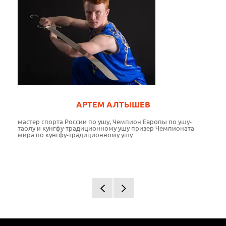
АРТЕМ АЛТЫШЕВ
мастер спорта России по ушу, Чемпион Европы по ушу-
канди
ых
таолу и кунгфу-традиционному ушу призер Чемпионата
по т
 Игр
мира по кунгфу-традиционному ушу