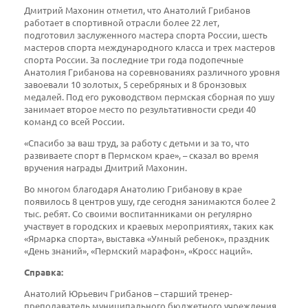
Дмитрий Махонин отметил, что Анатолий Грибанов
работает в спортивной отрасли более 22 лет,
подготовил заслуженного мастера спорта России, шесть
мастеров спорта международного класса и трех мастеров
спорта России. За последние три года подопечные
Анатолия Грибанова на соревнованиях различного уровня
завоевали 10 золотых, 5 серебряных и 8 бронзовых
медалей. Под его руководством пермская сборная по ушу
занимает второе место по результативности среди 40
команд со всей России.
«Спасибо за ваш труд, за работу с детьми и за то, что
развиваете спорт в Пермском крае», – сказал во время
вручения награды Дмитрий Махонин.
Во многом благодаря Анатолию Грибанову в крае
появилось 8 центров ушу, где сегодня занимаются более 2
тыс. ребят. Со своими воспитанниками он регулярно
участвует в городских и краевых мероприятиях, таких как
«Ярмарка спорта», выставка «Умный ребенок», праздник
«День знаний», «Пермский марафон», «Кросс наций».
Справка:
Анатолий Юрьевич Грибанов – старший тренер-
преподаватель муниципального бюджетного учреждения