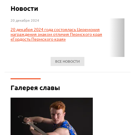
Новости
20 декабря 2024
06 де
20 декабря 2024 года состоялась Церемония
В де
награждения знаком отличия Пермского края
школ
«Гордость Пермского края»
Перм
ВСЕ НОВОСТИ
Галерея славы